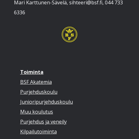
Mari Karttunen-Sävelä, sihteeri@bsf.fi, 044 733
6336
Toiminta
BSF Akatemia
Purjehduskoulu
Junioripurjehduskoulu
Muu koulutus
Purjehdus ja veneily
Kilpailutoiminta