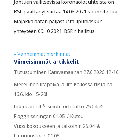
Johtuen vallitsevista koronaolosuhteista on
BSF päättänyt siirtää 14.08.2021 suunniteltua
Majakkalaatan paljastusta lipunlaskun
yhteyteen 09.10.2021. BSF:n hallitus
« Vanhemmat merkinnät
Viimeisimmät artikkelit
Tutustuminen Katavamaahan 27.6.2026 12-16
Merellinen iltapäivä ja ilta Kallossa tiistaina
16.6. klo 15-20!
Inbjudan till Årsmöte och talko 25.04. &
Flagghissningen 01.05. / Kutsu
Vuosikokoukseen ja talkoihin 25.04. &
Lipunnostoon 01.05.