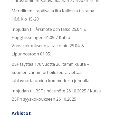
Tutustuminen Katavamaahan 27.6.2026 12-16
Merellinen iltapäivä ja ilta Kallossa tiistaina
16.6. klo 15-20!
Inbjudan till Årsmöte och talko 25.04. &
Flagghissningen 01.05. / Kutsu
Vuosikokoukseen ja talkoihin 25.04. &
Lipunnostoon 01.05.
BSF täyttää 170 vuotta 26. tammikuuta –
Suomen vanhin urheiluseura viettää
juhlavuotta uuden kommodorin johdolla
Inbjudan till BSF:s höstmöte 26.10.2025 / Kutsu
BSF:n syyskokoukseen 26.10.2025
Arkistot