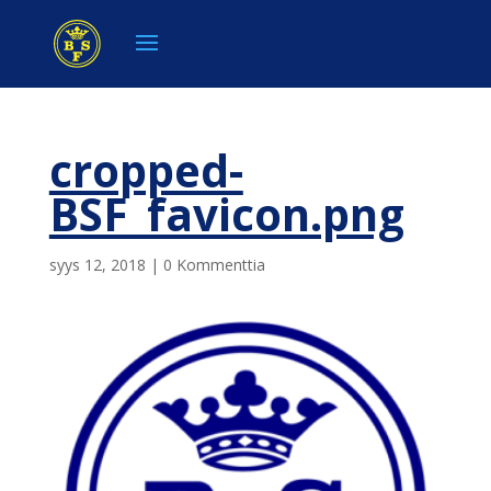
cropped-
BSF_favicon.png
syys 12, 2018
|
0 Kommenttia