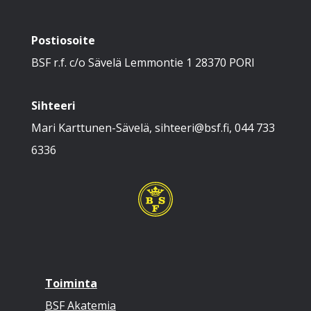
Postiosoite
BSF r.f. c/o Sävelä Lemmontie 1 28370 PORI
Sihteeri
Mari Karttunen-Sävelä, sihteeri@bsf.fi, 044 733
6336
Toiminta
BSF Akatemia