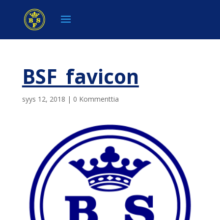
BSF_favicon
syys 12, 2018
|
0 Kommenttia