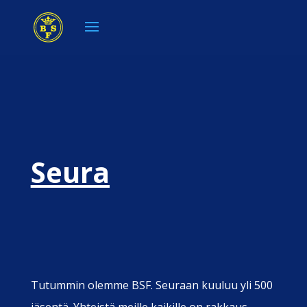
Seura
Tutummin olemme BSF. Seuraan kuuluu yli 500
jäsentä. Yhteistä meille kaikille on rakkaus