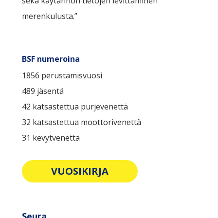
sekä käytännön tietojen levittäminen
merenkulusta.”
BSF numeroina
1856 perustamisvuosi
489 jäsentä
42 katsastettua purjevenettä
32 katsastettua moottorivenettä
31 kevytvenettä
VUOSIKIRJA
Seura