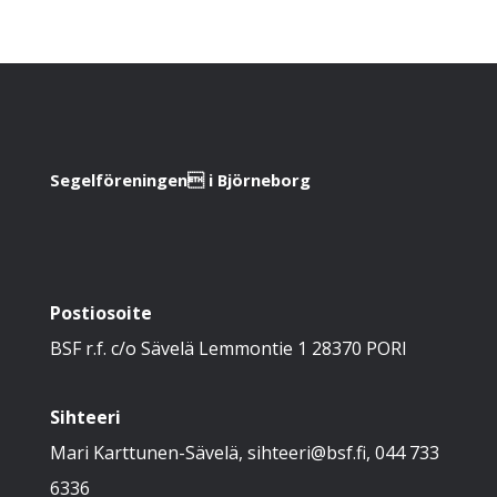
Segelföreningen i Björneborg
Postiosoite
BSF r.f. c/o Sävelä Lemmontie 1 28370 PORI
Sihteeri
Mari Karttunen-Sävelä, sihteeri@bsf.fi, 044 733
6336