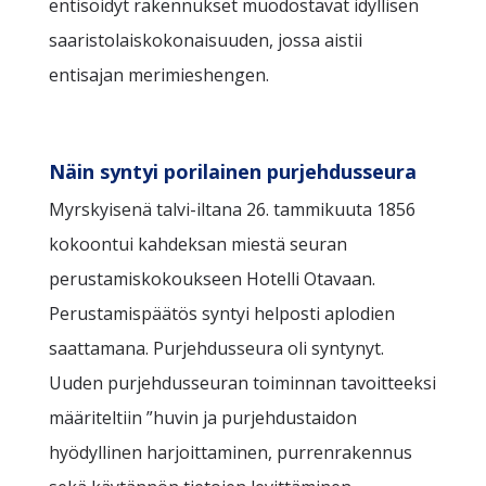
entisöidyt rakennukset muodostavat idyllisen
saaristolaiskokonaisuuden, jossa aistii
entisajan merimieshengen.
Näin syntyi porilainen purjehdusseura
Myrskyisenä talvi-iltana 26. tammikuuta 1856
kokoontui kahdeksan miestä seuran
perustamiskokoukseen Hotelli Otavaan.
Perustamispäätös syntyi helposti aplodien
saattamana. Purjehdusseura oli syntynyt.
Uuden purjehdusseuran toiminnan tavoitteeksi
määriteltiin ”huvin ja purjehdustaidon
hyödyllinen harjoittaminen, purrenrakennus