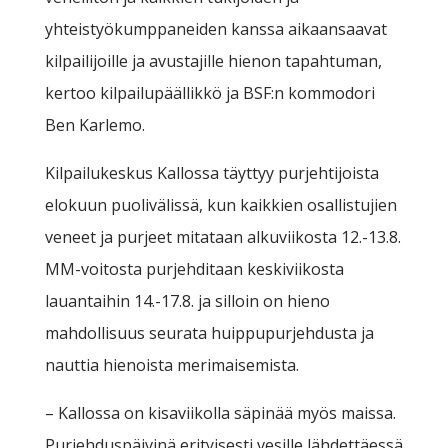
yhteistyökumppaneiden kanssa aikaansaavat
kilpailijoille ja avustajille hienon tapahtuman,
kertoo kilpailupäällikkö ja BSF:n kommodori
Ben Karlemo.
Kilpailukeskus Kallossa täyttyy purjehtijoista
elokuun puolivälissä, kun kaikkien osallistujien
veneet ja purjeet mitataan alkuviikosta 12.-13.8.
MM-voitosta purjehditaan keskiviikosta
lauantaihin 14.-17.8. ja silloin on hieno
mahdollisuus seurata huippupurjehdusta ja
nauttia hienoista merimaisemista.
– Kallossa on kisaviikolla säpinää myös maissa.
Purjehduspäivinä erityisesti vesille lähdettäessä