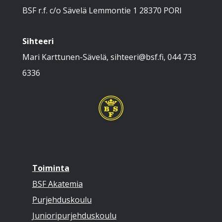
BSF r.f. c/o Sävelä Lemmontie 1 28370 PORI
Sihteeri
Mari Karttunen-Sävelä, sihteeri@bsf.fi, 044 733
6336
Toiminta
BSF Akatemia
Purjehduskoulu
Junioripurjehduskoulu