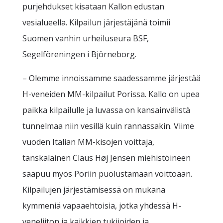
purjehdukset kisataan Kallon edustan
vesialueella. Kilpailun järjestäjänä toimii
Suomen vanhin urheiluseura BSF,
Segelföreningen i Björneborg.
– Olemme innoissamme saadessamme järjestää
H-veneiden MM-kilpailut Porissa. Kallo on upea
paikka kilpailulle ja luvassa on kansainvälistä
tunnelmaa niin vesillä kuin rannassakin. Viime
vuoden Italian MM-kisojen voittaja,
tanskalainen Claus Høj Jensen miehistöineen
saapuu myös Poriin puolustamaan voittoaan.
Kilpailujen järjestämisessä on mukana
kymmeniä vapaaehtoisia, jotka yhdessä H-
veneliiton ja kaikkien tukijoiden ja