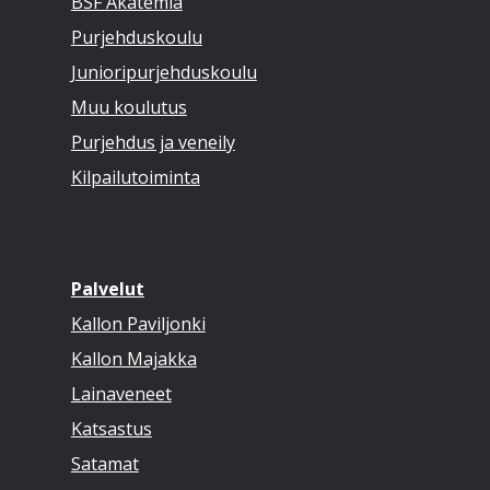
BSF Akatemia
Purjehduskoulu
Junioripurjehduskoulu
Muu koulutus
Purjehdus ja veneily
Kilpailutoiminta
Palvelut
Kallon Paviljonki
Kallon Majakka
Lainaveneet
Katsastus
Satamat