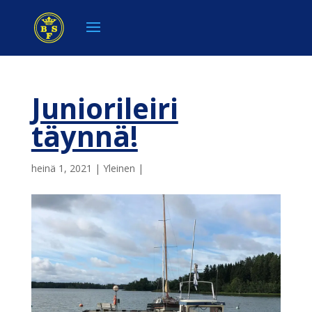
Juniorileiri
täynnä!
heinä 1, 2021
|
Yleinen
|