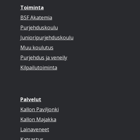
Toiminta
BSF Akatemia
Purjehduskoulu
Junioripurjehduskoulu
Muu koulutus
Purjehdus ja veneily
Kilpailutoiminta
Palvelut
Kallon Paviljonki
Kallon Majakka
Lainaveneet
Katsastus