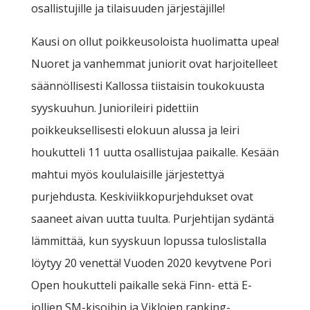
osallistujille ja tilaisuuden järjestäjille!
Kausi on ollut poikkeusoloista huolimatta upea!
Nuoret ja vanhemmat juniorit ovat harjoitelleet
säännöllisesti Kallossa tiistaisin toukokuusta
syyskuuhun. Juniorileiri pidettiin
poikkeuksellisesti elokuun alussa ja leiri
houkutteli 11 uutta osallistujaa paikalle. Kesään
mahtui myös koululaisille järjestettyä
purjehdusta. Keskiviikkopurjehdukset ovat
saaneet aivan uutta tuulta. Purjehtijan sydäntä
lämmittää, kun syyskuun lopussa tuloslistalla
löytyy 20 venettä! Vuoden 2020 kevytvene Pori
Open houkutteli paikalle sekä Finn- että E-
jollien SM-kisoihin ja Viklojen ranking-