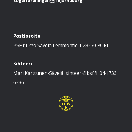
Segelföreningen i Björneborg
Postiosoite
BSF r.f. c/o Sävelä Lemmontie 1 28370 PORI
Sihteeri
Mari Karttunen-Sävelä, sihteeri@bsf.fi, 044 733
6336