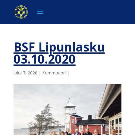
BSF Lipunlasku
03.10.2020
loka 7, 2020
|
Kommodori
|