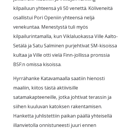
kilpailuun yhteensä yli 50 venettä. Köliveneitä
osallistui Pori Openiin yhteensä neljä
venekuntaa. Menestystä tuli myös
kilpailurintamalla, kun Viklaluokassa Ville Aalto-
Setälä ja Satu Salminen purjehtivat SM-kisoissa
kultaa ja Ville otti vielä Finn-jollissa pronssia
BSF:n omissa kisoissa.
Hyrrähanke Katavamaalla saatiin hienosti
maaliin, kiitos tästä aktiivisille
satamakapteeneille, jotka johtivat terassin ja
siihen kuuluvan katoksen rakentamisen.
Hanketta juhlistettiin paikan päällä yhteisellä
illanvietolla onnistuneesti juuri ennen