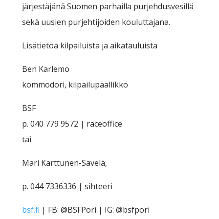
järjestäjänä Suomen parhailla purjehdusvesillä
sekä uusien purjehtijoiden kouluttajana.
Lisätietoa kilpailuista ja aikatauluista
Ben Karlemo
kommodori, kilpailupäällikkö
BSF
p. 040 779 9572 | raceoffice
tai
Mari Karttunen-Sävelä,
p. 044 7336336 | sihteeri
bsf.fi
| FB: @BSFPori | IG: @bsfpori