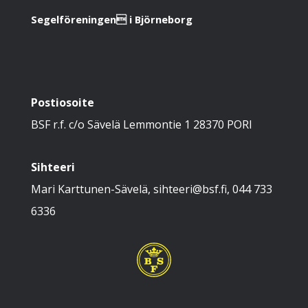
Segelföreningen i Björneborg
Postiosoite
BSF r.f. c/o Sävelä Lemmontie 1 28370 PORI
Sihteeri
Mari Karttunen-Sävelä, sihteeri@bsf.fi, 044 733
6336