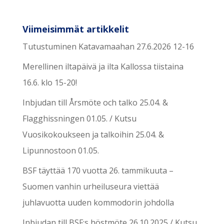
Viimeisimmät artikkelit
Tutustuminen Katavamaahan 27.6.2026 12-16
Merellinen iltapäivä ja ilta Kallossa tiistaina
16.6. klo 15-20!
Inbjudan till Årsmöte och talko 25.04. &
Flagghissningen 01.05. / Kutsu
Vuosikokoukseen ja talkoihin 25.04. &
Lipunnostoon 01.05.
BSF täyttää 170 vuotta 26. tammikuuta –
Suomen vanhin urheiluseura viettää
juhlavuotta uuden kommodorin johdolla
Inbjudan till BSF:s höstmöte 26.10.2025 / Kutsu