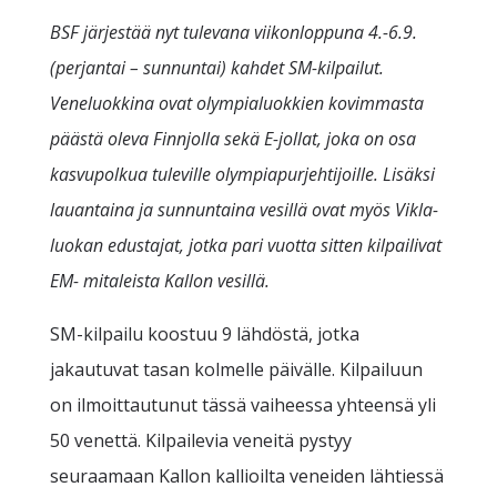
BSF järjestää nyt tulevana viikonloppuna 4.-6.9.
(perjantai – sunnuntai) kahdet SM-kilpailut.
Veneluokkina ovat olympialuokkien kovimmasta
päästä oleva Finnjolla sekä E-jollat, joka on osa
kasvupolkua tuleville olympiapurjehtijoille. Lisäksi
lauantaina ja sunnuntaina vesillä ovat myös Vikla-
luokan edustajat, jotka pari vuotta sitten kilpailivat
EM- mitaleista Kallon vesillä.
SM-kilpailu koostuu 9 lähdöstä, jotka
jakautuvat tasan kolmelle päivälle. Kilpailuun
on ilmoittautunut tässä vaiheessa yhteensä yli
50 venettä. Kilpailevia veneitä pystyy
seuraamaan Kallon kallioilta veneiden lähtiessä