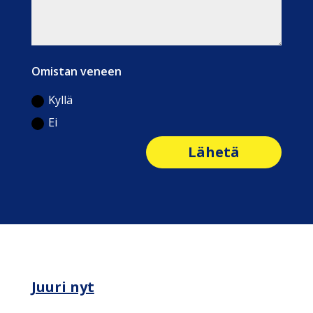
Omistan veneen
Kyllä
Ei
Lähetä
Juuri nyt