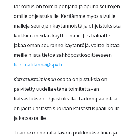
tarkoitus on toimia pohjana ja apuna seurojen
omille ohjeistuksille. Keräämme myös sivuille
malleja seurojen käytännöistä ja ohjeistuksista
kaikkien meidän käyttöömme. Jos haluatte
jakaa oman seuranne käytäntöjä, voitte laittaa
meille niistä tietoa sähköpostiosoitteeseen
koronatilanne@spv.fi
.
Katsastustoiminnan
osalta ohjeistuksia on
päivitetty uudella etänä toimitettavan
katsastuksen ohjeistuksilla. Tarkempaa infoa
on jaettu asiasta suoraan katsastuspäälliköille
ja katsastajille.
Tilanne on monilla tavoin poikkeuksellinen ja