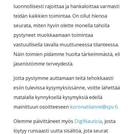
luonnollisesti rajoittaa ja hankaloittaa varmasti
teidän kaikkien toimintaa. On ollut hienoa
seurata, miten hyvin olette monella taholla
pystyneet muokkaamaan toimintaa
vastuullisella tavalla muuttuneessa tilanteessa.
Näin toimien pidämme huolta tärkeimmästä, eli
jäsenistömme terveydestä.
Jotta pystymme auttamaan teitä tehokkaasti
esiin tulevissa kysymyksissänne, voitte lähettää
matalalla kynnyksellä kysymyksiä edellä
mainittuun osoitteeseen
koronatilanne@spv.fi
.
Olemme päivittäneet myös
DigiNauticia
, josta
löytyy runsaasti uutta sisältöä, jota seurat