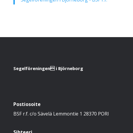
Segelföreningen i Björneborg
Postiosoite
BSF r.f. c/o Sävelä Lemmontie 1 28370 PORI
Sihteeri