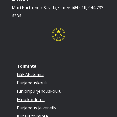
Mari Karttunen-Sävelä, sihteeri@bsf.fi, 044 733
6336
Toiminta
BSF Akatemia
Purjehduskoulu
Junioripurjehduskoulu
Muu koulutus
Purjehdus ja veneily
Kilpailutoiminta