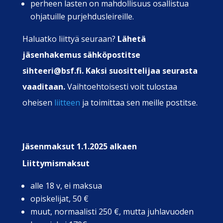
perheen lasten on mahdollisuus osallistua
ohjatuille purjehdusleireille.
Haluatko liittyä seuraan?
Lähetä
jäsenhakemus sähköpostitse
sihteeri@bsf.fi. Kaksi suosittelijaa seurasta
vaaditaan.
Vaihtoehtoisesti voit tulostaa
oheisen
liitteen
ja toimittaa sen meille postitse.
Jäsenmaksut 1.1.2025 alkaen
Liittymismaksut
alle 18 v, ei maksua
opiskelijat, 50 €
muut, normaalisti 250 €, mutta juhlavuoden