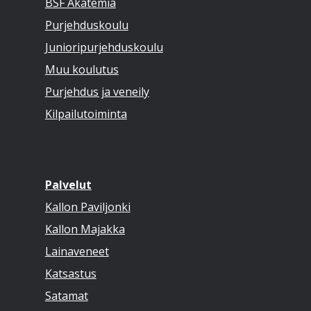
BSF Akatemia
Purjehduskoulu
Junioripurjehduskoulu
Muu koulutus
Purjehdus ja veneily
Kilpailutoiminta
Palvelut
Kallon Paviljonki
Kallon Majakka
Lainaveneet
Katsastus
Satamat