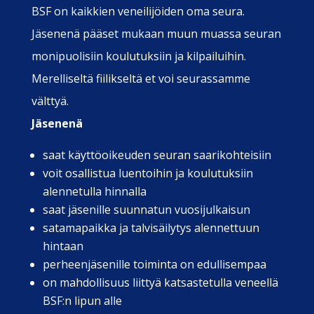
BSF on kaikkien veneilijöiden oma seura.
Jäsenenä pääset mukaan muun muassa seuran
monipuolisiin koulutuksiin ja kilpailuihin.
Merelliseltä fiilikseltä et voi seurassamme
välttyä.
Jäsenenä
saat käyttöoikeuden seuran saarikohteisiin
voit osallistua luentoihin ja koulutuksiin
alennetulla hinnalla
saat jäsenille suunnatun vuosijulkaisun
satamapaikka ja talvisäilytys alennettuun
hintaan
perheenjäsenille toiminta on edullisempaa
on mahdollisuus liittyä katsastetulla veneellä
BSF:n lipun alle