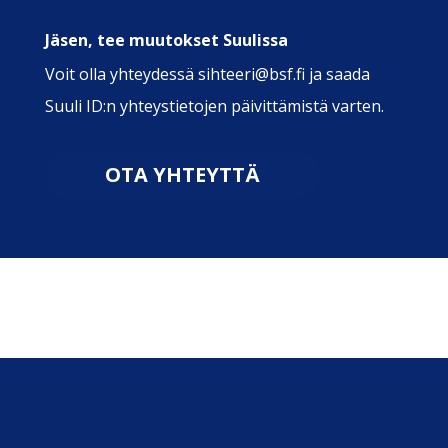
Jäsen, tee muutokset Suulissa
Voit olla yhteydessä sihteeri@bsf.fi ja saada
Suuli ID:n yhteystietojen päivittämistä varten.
OTA YHTEYTTÄ
Liity Suomen vanhimpaan urheiluseuraan
Miksi pursiseuralaisuus kannattaa?